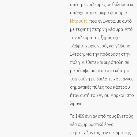
από τρεις πλευρές με θάλασσα και
υπάρχει και το μικρό φρούριο
Μπρούτζι
που ενώνεται με αυτό
με τεχνητή πέτρινη γέφυρα. Από
την πλευρά της ξηράς είχε
τάφρο, χωρίς νερό, και γέφυρα,
14τοξη, για την πρόσβαση στην
πύλη. Διέθετε και ακρόπολη σε
μικρό ύψωμα μέσα στο κάστρο,
τειχισμένη με διπλό τείχος, άλλες
σημαντικές πύλες του κάστρου
ήταν αυτή του Αγίου Μάρκου στο
λιμάνι.
Το 1499 έγιναν από τους Ενετούς
νέα οχυρωματικά έργα
περιτειχίζοντας τον οικισμό της