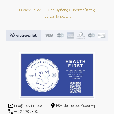
Privacy Policy
Όροι Χρήσης & Προϋποθέσεις
Τρόποι Πληρωμής
viva.png
greece-safe.jpg
info@messinihotel.gr
Εθν. Μακαρίου, Μεσσήνη
+30 27220 23002