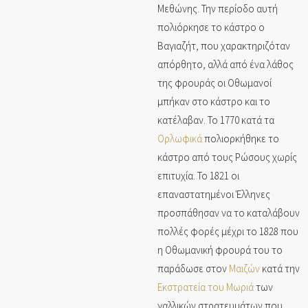
Μεθώνης. Την περίοδο αυτή
πολιόρκησε το κάστρο ο
Βαγιαζήτ, που χαρακτηριζόταν
απόρθητο, αλλά από ένα λάθος
της φρουράς οι Οθωμανοί
μπήκαν στο κάστρο και το
κατέλαβαν. Το 1770 κατά τα
Ορλωφικά
πολιορκήθηκε το
κάστρο από τους Ρώσους χωρίς
επιτυχία. Το 1821 οι
επαναστατημένοι Έλληνες
προσπάθησαν να το καταλάβουν
πολλές φορές μέχρι το 1828 που
η Οθωμανική φρουρά του το
παράδωσε στον
Μαιζών
κατά την
Εκστρατεία του Μωριά
των
γαλλικών στρατευμάτων που