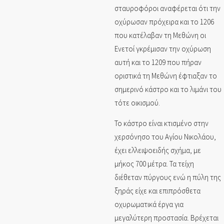
σταυροφόροι αναφέρεται ότι την
οχύρωσαν πρόχειρα και το 1206
που κατέλαβαν τη Μεθώνη οι
Ενετοί γκρέμισαν την οχύρωση
αυτή και το 1209 που πήραν
οριστικά τη Μεθώνη έφτιαξαν το
σημερινό κάστρο και το λιμάνι του
τότε οικισμού.
Το κάστρο είναι κτισμένο στην
χερσόνησο του Αγίου Νικολάου,
έχει ελλειψοειδής σχήμα, με
μήκος 700 μέτρα. Τα τείχη
διέθεταν πύργους ενώ η πύλη της
ξηράς είχε και επιπρόσθετα
οχυρωματικά έργα για
μεγαλύτερη προστασία. Βρέχεται