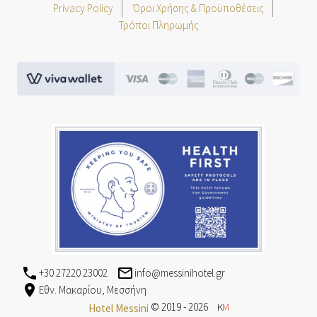
Privacy Policy
Όροι Χρήσης & Προϋποθέσεις
Τρόποι Πληρωμής
viva.png
greece-safe.jpg
+30 27220 23002
info@messinihotel.gr
Εθν. Μακαρίου, Μεσσήνη
© 2019 - 2026
K
M
Hotel Messini