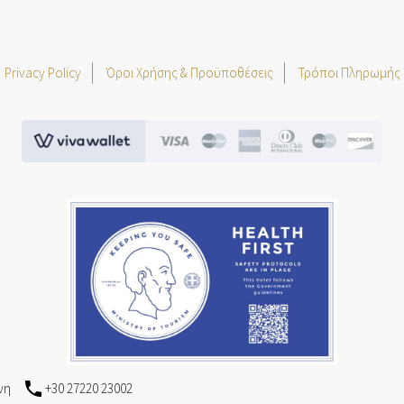
Privacy Policy
Όροι Χρήσης & Προϋποθέσεις
Τρόποι Πληρωμής
νη
+30 27220 23002