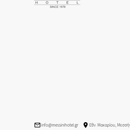
viva.png
greece-safe.jpg
info@messinihotel.gr
Εθν. Μακαρίου, Μεσσή