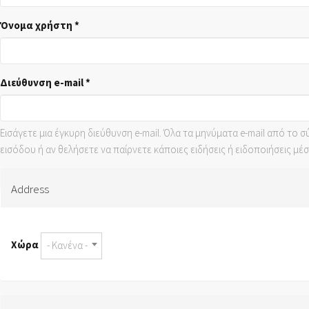
Όνομα χρήστη
*
Διεύθυνση e-mail
*
Εισάγετε μια έγκυρη διεύθυνση e-mail. Όλα τα μηνύματα e-mail από το 
εισόδου ή αν θελήσετε να παίρνετε κάποιες ειδήσεις ή ειδοποιήσεις μέσ
Address
Χώρα
- Κανένα -