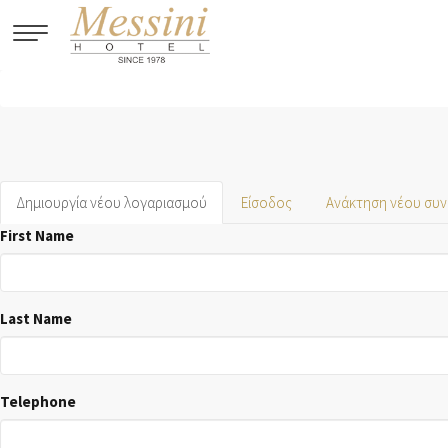
Παράκαμψη προς το κυρίως περιεχόμενο
Πρωτεύουσες καρτέλες
Δημιουργία νέου λογαριασμού
(ενεργή
Είσοδος
Ανάκτηση νέου συν
καρτέλα)
First Name
Last Name
Telephone